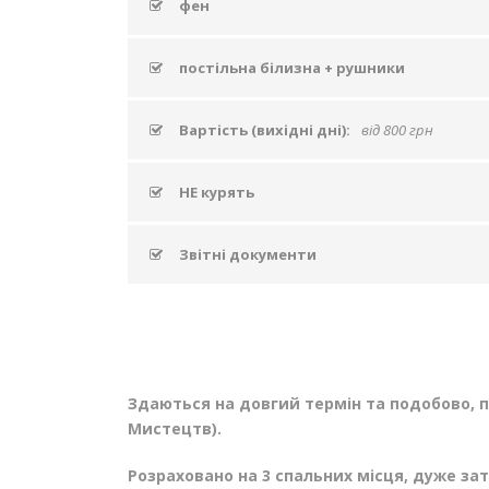
фен
постільна білизна + рушники
Вартість (вихідні дні):
від 800 грн
НЕ курять
Звітні документи
Здаються на довгий термін та подобово, п
Мистецтв).
Розраховано на 3 спальних місця, дуже за