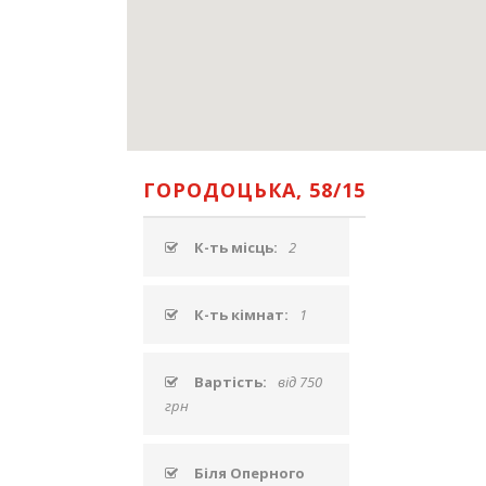
ГОРОДОЦЬКА, 58/15
К-ть місць:
2
К-ть кімнат:
1
Вартість:
від 750
грн
Біля Оперного