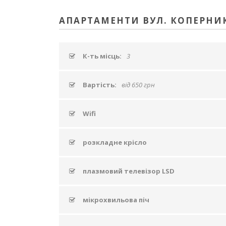
АПАРТАМЕНТИ ВУЛ. КОПЕРНИК
К-ть місць:
3
Вартість:
від 650 грн
Wifi
розкладне крісло
плазмовий телевізор LSD
мікрохвильова піч