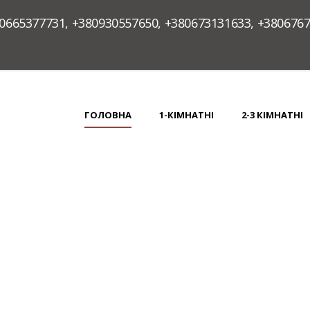
0665377731
,
+380930557650
,
+380673131633
,
+380676
ГОЛОВНА
1-КІМНАТНІ
2-3 КІМНАТНІ
 ВУЛ. КОПЕРНИКА 10, ПА
НАВПРОТИ.