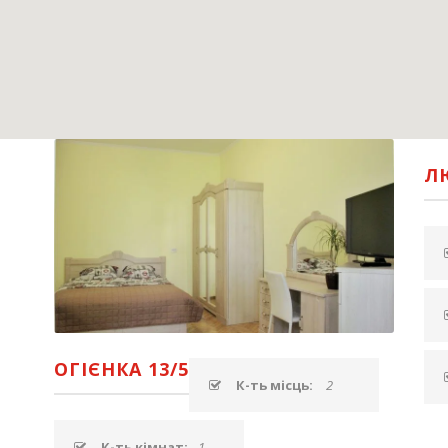
Л
ОГІЄНКА 13/5
К-ть місць:
2
К-ть кімнат:
1