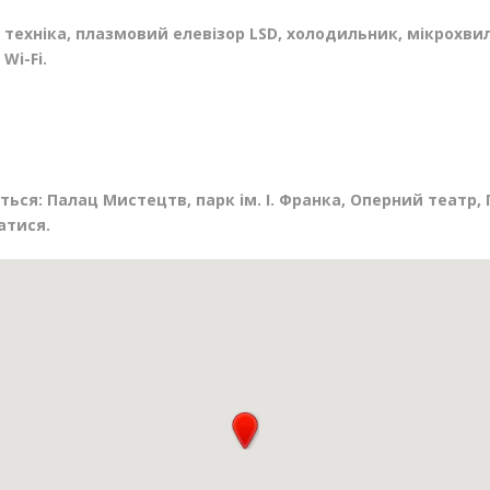
техніка, плазмовий елевізор LSD, холодильник, мікрохвил
Wi-Fi.
ься: Палац Мистецтв, парк ім. І. Франка, Оперний театр,
атися.