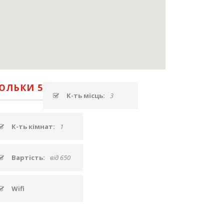
ЮЛЬКИ 5
К-ть місць:
3
К-ть кімнат:
1
Вартість:
від 650
Wifi