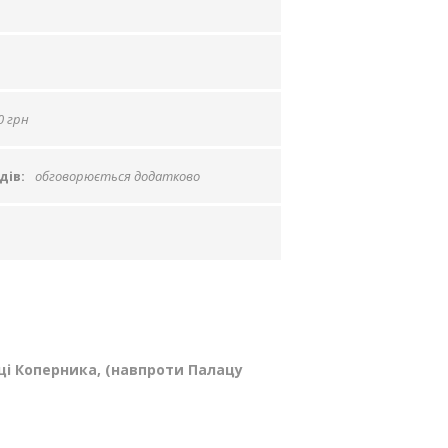
0 грн
дів:
обговорюється додатково
ці Коперника, (навпроти Палацу