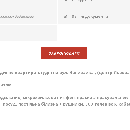
рюється додатково
Звітні документи
ЗАБРОНЮВАТИ
динно квартира-студія на вул. Наливайка , (центр Львова
онтом.
дильник, мікрохвильова піч, фен, праска з прасувальною
и, посуд, постільна білизна + рушники, LCD телевізор, каб