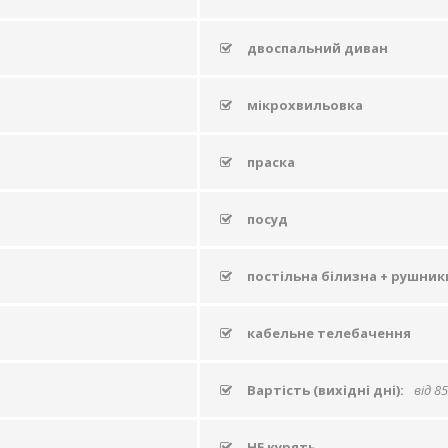
двоспальний диван
мікрохвильовка
праска
посуд
постільна білизна + рушник
кабельне телебачення
Вартість (вихідні дні):
від 8
НЕ курять