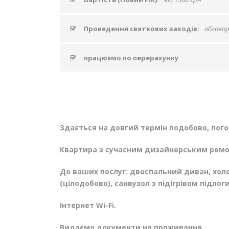
Проведення святкових заходів:
обгово
працюємо по перерахунку
Здається на довгий термін подобово, пого
Квартира з сучасним дизайнерським рем
До ваших послуг: двоспальний диван, холо
(цілодобово), санвузол з підігрівом підлог
Інтернет Wi-Fi.
Видаємо документи на проживання.