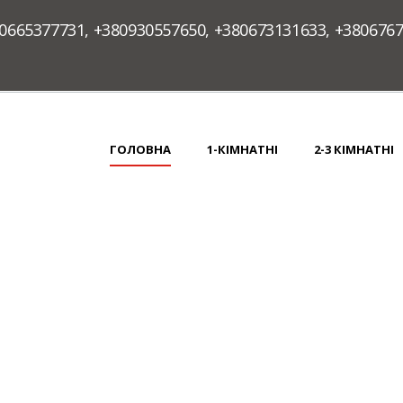
0665377731
,
+380930557650
,
+380673131633
,
+380676
ГОЛОВНА
1-КІМНАТНІ
2-3 КІМНАТНІ
 ВУЛИЦІ НАЛИВАЙКА 7 БІ
ІВАНА ФРАНКА.