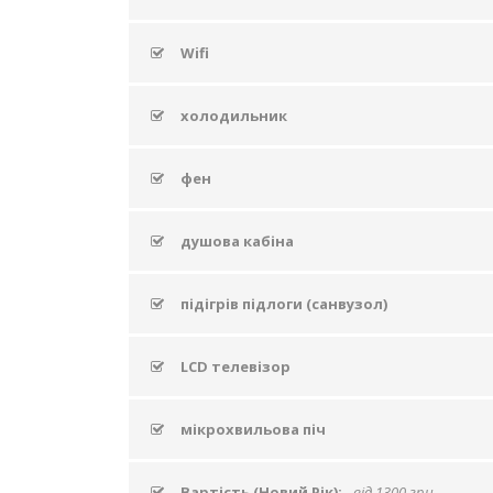
Wifi
холодильник
фен
душова кабіна
підігрів підлоги (санвузол)
LCD телевізор
мікрохвильова піч
Вартість (Новий Рік):
від 1300 грн