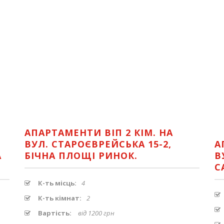
АПАРТАМЕНТИ ВІП 2 КІМ. НА
ВУЛ. СТАРОЄВРЕЙСЬКА 15-2,
А
А
БІЧНА ПЛОЩІ РИНОК.
В
С
К-ть місць:
4
К-ть кімнат:
2
Вартість:
від 1200 грн