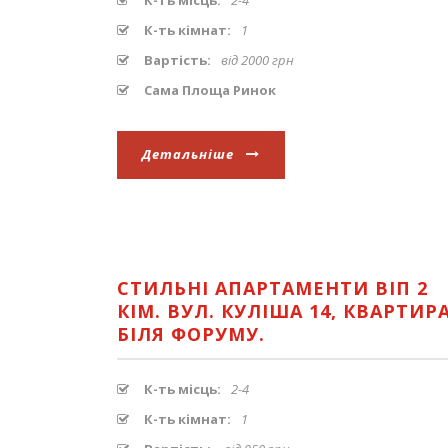
К-ть кімнат:
1
Вартість:
від 2000 грн
Сама Площа Ринок
Детальніше
СТИЛЬНІ АПАРТАМЕНТИ ВІП 2
КІМ. ВУЛ. КУЛІША 14, КВАРТИР
БІЛЯ ФОРУМУ.
К-ть місць:
2-4
К-ть кімнат:
1