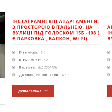
ІНСТАГРАМНІ ВІП АПАРТАМЕНТИ,
З ПРОСТОРОЮ ВІТАЛЬНЕЮ, НА
А
ВУЛИЦІ ПІД ГОЛОСКОМ 15Б -108 (
І
Є ПАРКОВКА , БАЛКОН, WI-FI).
В
К-ть місць:
2-4
К-ть кімнат:
1-2
Вартість:
ВІД 2000 ГРН
До площі Ринок - 15 хв
20 ХВ
Детальніше