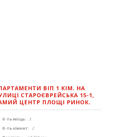
ПАРТАМЕНТИ ВІП 1 КІМ. НА
УЛИЦІ СТАРОЄВРЕЙСЬКА 15-1,
АМИЙ ЦЕНТР ПЛОЩІ РИНОК.
К-ть місць:
3
К-ть кімнат:
2