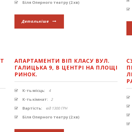
Біля Оперного театру (2 хв)
Детальніше
КТ
АПАРТАМЕНТИ ВІП КЛАСУ ВУЛ.
С
ГАЛИЦЬКА 9, В ЦЕНТРІ НА ПЛОЩІ
П
РИНОК.
Л
Р
К-ть місць:
4
К-ть кімнат:
2
Вартість:
від 1300 ГРН
Біля Оперного театру (2 хв)