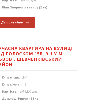
Вартість:
від 750 грн
Біля Оперного театру (2 хв)
Детальніше
УЧАСНА КВАРТИРА НА ВУЛИЦІ
ІД ГОЛОСКОМ 15Б, 9-1 У М.
ЬВОВІ, ШЕВЧЕНКІВСЬКИЙ
АЙОН.
К-ть місць:
2-4
К-ть кімнат:
1
Вартість:
від 1200 грн
До площі Ринок - 15 хв