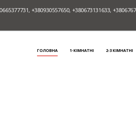
0665377731
,
+380930557650
,
+380673131633
,
+380676
ГОЛОВНА
1-КІМНАТНІ
2-3 КІМНАТНІ
 ЦЕНТРІ НА ПЛОЩІ РИНО
РАТУШІ.