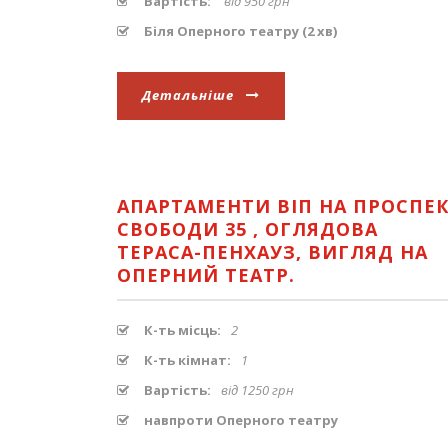
Вартість:
від 950 грн
Біля Оперного театру (2 хв)
Детальніше
АПАРТАМЕНТИ ВІП НА ПРОСПЕ
СВОБОДИ 35 , ОГЛЯДОВА
ТЕРАСА-ПЕНХАУЗ, ВИГЛЯД НА
ОПЕРНИЙ ТЕАТР.
К-ть місць:
2
К-ть кімнат:
1
Вартість:
від 1250 грн
навпроти Оперного театру