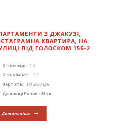
ПАРТАМЕНТИ З ДЖАКУЗІ,
НСТАГРАМНА КВАРТИРА, НА
УЛИЦІ ПІД ГОЛОСКОМ 15Б-2
К-ть місць:
1-4
К-ть кімнат:
1-2
Вартість:
від 2000 грн
До площі Ринок - 25 хв
Детальніше