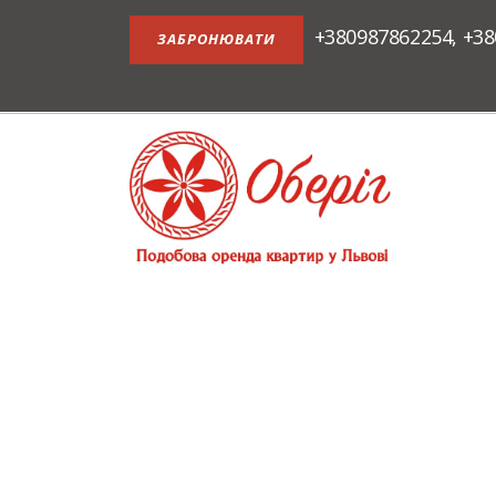
+380987862254
,
+38
ЗАБРОНЮВАТИ
АПАРТАМЕНТИ В